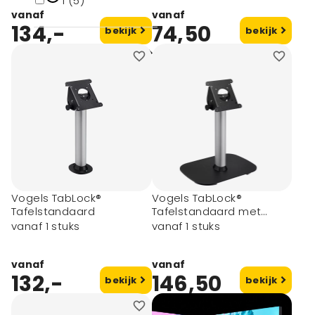
1 (5)
vanaf
vanaf
134,-
74,50
bekijk
bekijk
Merk
Vogel's (5)
Vogels TabLock®
Vogels TabLock®
Tafelstandaard
Tafelstandaard met
voetplaat
vanaf 1 stuks
vanaf 1 stuks
vanaf
vanaf
132,-
146,50
bekijk
bekijk