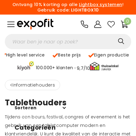
Ontvang 10% korting op alle
Lightbox systemen
!
Gebruik code:
LIGHTBOX10
0
High level service
Beste prijs
Eigen productie
100.000+ klanten
9,7/10
<
Informatiehouders
Tablethouders
Sorteren
Tijdens een beurs, festival, congres of evenement is het
gebruik van een tabletcomputer modern en
Categorieën
klantvriendelijk. U kunt de kwaliteit van de interactie met