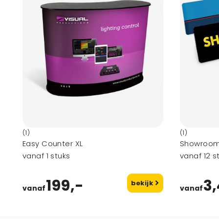
(1)
(1)
Easy Counter XL
Showroom
vanaf 1 stuks
vanaf 12 s
199,-
3
bekijk
vanaf
vanaf