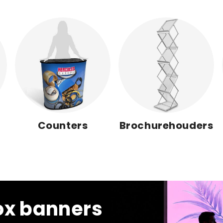
Counters
Brochurehouders
box banners