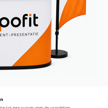
en
ie tot een succes met de voordelige