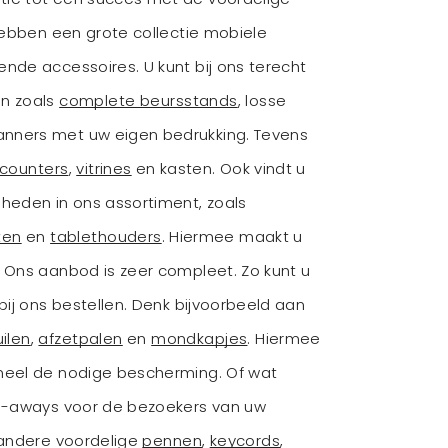
hebben een grote collectie mobiele
nde accessoires. U kunt bij ons terecht
en zoals
complete beursstands
, losse
nners met uw eigen bedrukking. Tevens
counters
,
vitrines
en kasten. Ook vindt u
eden in ons assortiment, zoals
sten
en
tablethouders
. Hiermee maakt u
 Ons aanbod is zeer compleet. Zo kunt u
bij ons bestellen. Denk bijvoorbeeld aan
ilen
,
afzetpalen
en
mondkapjes
. Hiermee
neel de nodige bescherming. Of wat
ve-aways voor de bezoekers van uw
 andere voordelige
pennen
,
keycords
,