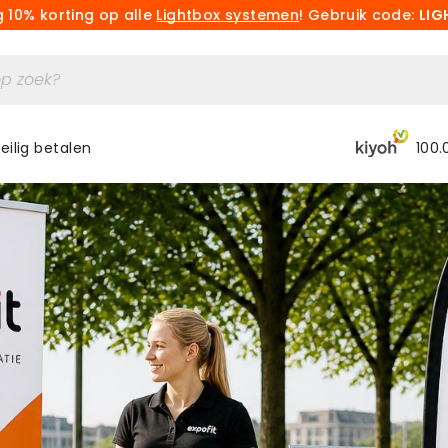
 10% korting op alle
Lightbox systemen
! Gebruik code:
LIG
eilig betalen
100.