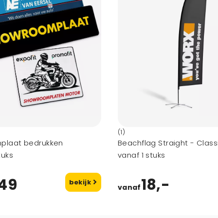
(1)
plaat bedrukken
Beachflag Straight - Clas
tuks
vanaf 1 stuks
,49
18,-
bekijk
vanaf