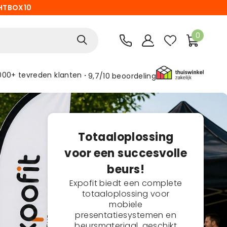
HTBOX10
0
000+ tevreden klanten
9,7/10
beoordeling
Totaaloplossing
voor een succesvolle
beurs!
Expofit biedt een complete
totaaloplossing voor
mobiele
presentatiesystemen en
beursmateriaal, geschikt