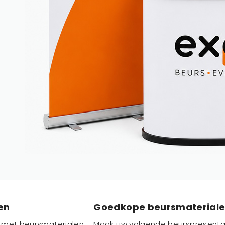
en
Goedkope beursmaterial
t met beursmaterialen
Maak uw volgende beurspresentat