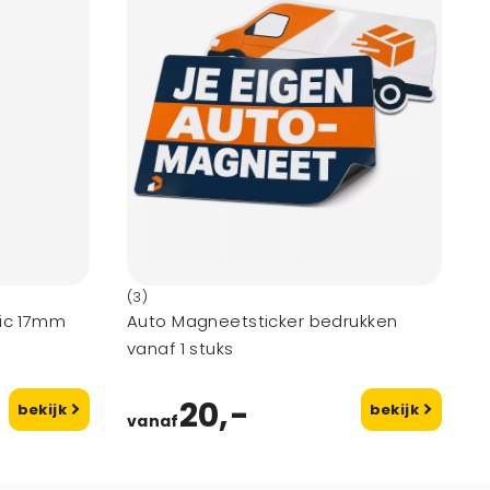
(3)
sic 17mm
Auto Magneetsticker bedrukken
vanaf 1 stuks
20,-
bekijk
bekijk
vanaf