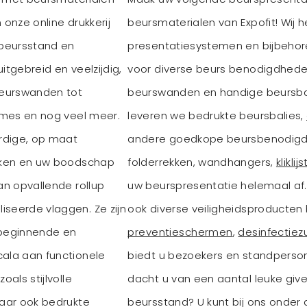
onze online drukkerij
beursmaterialen van Expofit! Wij 
 beursstand en
presentatiesystemen en bijbehore
tgebreid en veelzijdig,
voor diverse beurs benodigdhed
beurswanden tot
beurswanden en handige beursba
ames en nog veel meer.
leveren we bedrukte beursbalies,
rdige, op maat
andere goedkope beursbenodigdh
rken en uw boodschap
folderrekken, wandhangers,
kliklij
n opvallende rollup
uw beurspresentatie helemaal af.
seerde vlaggen. Ze zijn
ook diverse veiligheidsproducten 
 beginnende en
preventieschermen
,
desinfectiezu
ala aan functionele
biedt u bezoekers en standperso
als stijlvolle
dacht u van een aantal leuke gi
aar ook bedrukte
beursstand? U kunt bij ons onder