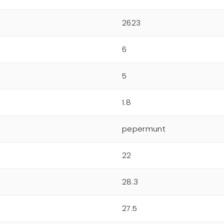
2623
6
5
1.8
pepermunt
22
28.3
27.5