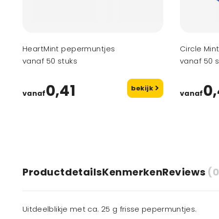
HeartMint pepermuntjes
Circle Mi
vanaf 50 stuks
vanaf 50 s
0,41
0,
bekijk
vanaf
vanaf
Productdetails
Kenmerken
Reviews
(0
Uitdeelblikje met ca. 25 g frisse pepermuntjes.