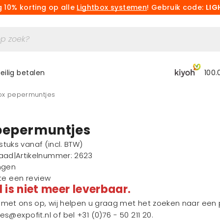
 10% korting op alle
Lightbox systemen
! Gebruik code:
LIG
eilig betalen
100.
Box pepermuntjes
pepermuntjes
1 stuks vanaf
(incl. BTW)
raad
|
Artikelnummer
: 2623
ngen
ste een review
l is niet meer leverbaar.
et ons op, wij helpen u graag met het zoeken naar een p
les@expofit.nl
of bel
+31 (0)76 - 50 211 20
.