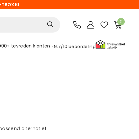
HTBOX10
0
000+ tevreden klanten
9,7/10
beoordeling
assend alternatief!