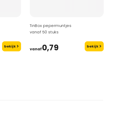
TinBox pepermuntjes
vanaf 50 stuks
0,79
bekijk
bekijk
vanaf