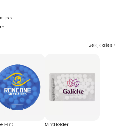
untjes
mm
Bekijk alles >
le Mint
MintHolder