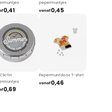
ermuntjes
pepermuntjes
0,41
0,45
af
vanaf
 ClicTin
Pepermuntdoos T-shirt
ermuntjes
0,46
vanaf
0,69
af