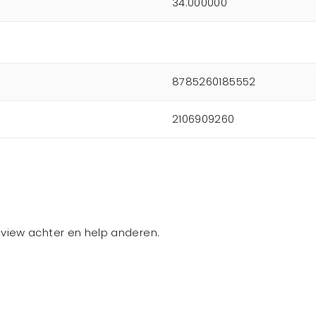
34.000000
8785260185552
2106909260
review achter en help anderen.