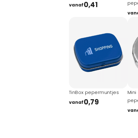
pep
0,41
vanaf
van
TinBox pepermuntjes
Mini
pep
0,79
vanaf
van