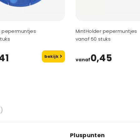
nt pepermuntjes
MintHolder pepermuntjes
tuks
vanaf 50 stuks
41
0,45
bekijk
vanaf
)
Pluspunten