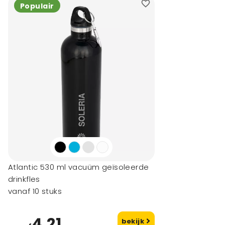
Populair
Atlantic 530 ml vacuüm geïsoleerde
drinkfles
vanaf 10 stuks
4,21
bekijk