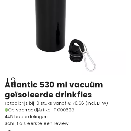
+2
Atlantic 530 ml vacuüm
geïsoleerde drinkfles
Totaalprijs bij 10 stuks vanaf
€ 70,66
(incl. BTW)
Op voorraad
|
Artikel: PX100528
445 beoordelingen
Schrijf als eerste een review