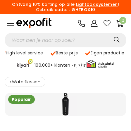
Ontvang 10% korting op alle
Lightbox systemen
!
Gebruik code:
LIGHTBOX10
0
High level service
Beste prijs
Eigen productie
100.000+ klanten
9,7/10
<
Waterflessen
Populair