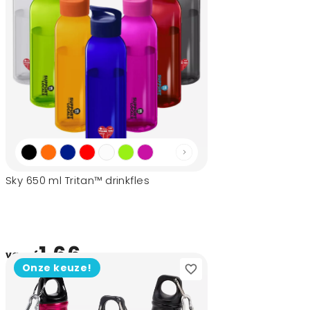
Sky 650 ml Tritan™ drinkfles
1,66
vanaf
Onze keuze!