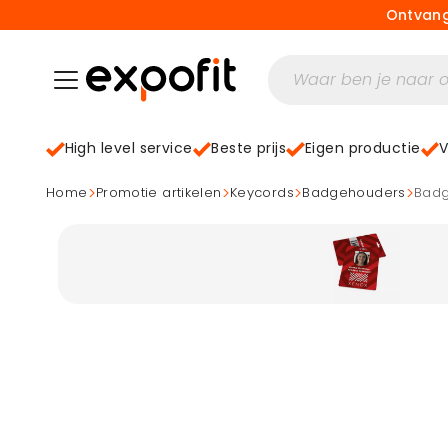
Ontvang
High level service
Beste prijs
Eigen productie
V
>
>
>
>
home
Promotie artikelen
Keycords
Badgehouders
Bad