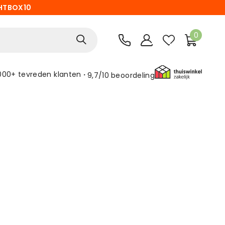
HTBOX10
0
000+ tevreden klanten
9,7/10
beoordeling