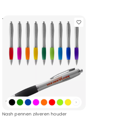
0,20
vanaf
Nash pennen zilveren houder