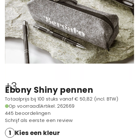
+3
Ebony Shiny pennen
Totaalprijs bij 100 stuks vanaf
€ 50,82
(incl. BTW)
Op voorraad
|
Artikel: 262669
445 beoordelingen
Schrijf als eerste een review
1
Kies een kleur