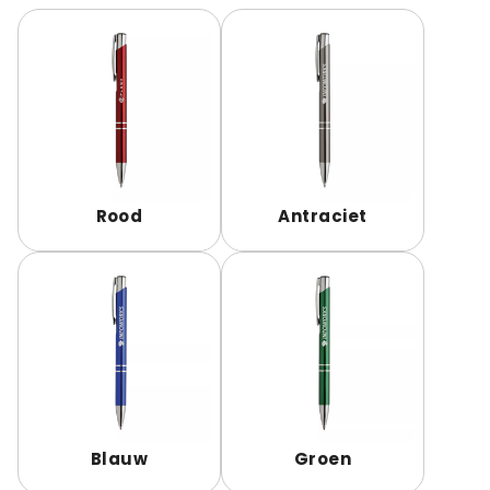
Rood
Antraciet
Blauw
Groen