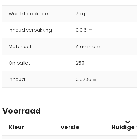
Weight package
7 kg
Inhoud verpakking
0.016 ㎥
Materiaal
Aluminium
On pallet
250
Inhoud
0.5236 ㎥
Voorraad
Kleur
versie
Huidige 