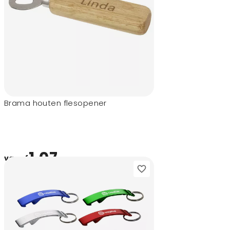
Brama houten flesopener
1,07
vanaf