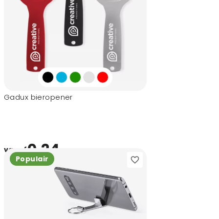
Gadux bieropener
0,24
vanaf
Populair