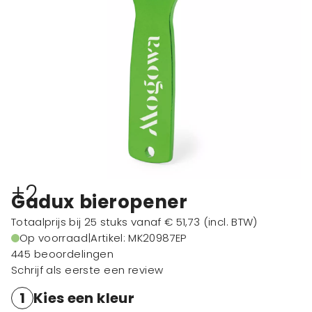
+2
Gadux bieropener
Totaalprijs bij 25 stuks vanaf
€ 51,73
(incl. BTW)
Op voorraad
|
Artikel: MK20987EP
445 beoordelingen
Schrijf als eerste een review
1
Kies een kleur