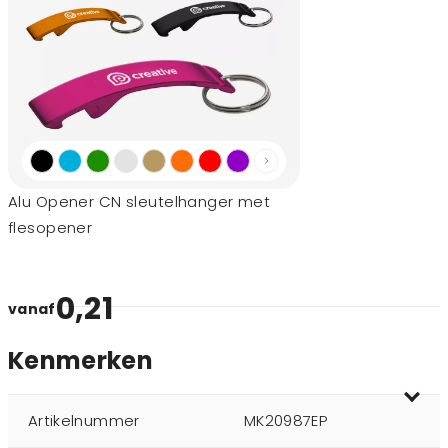
Alu Opener CN sleutelhanger met
flesopener
0,21
vanaf
Kenmerken
Artikelnummer
MK20987EP