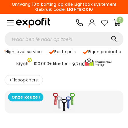
Ontvang 10% korting op alle
Lightbox systemen
!
Gebruik code:
LIGHTBOX10
0
High level service
Beste prijs
Eigen productie
100.000+ klanten
9,7/10
<
Flesopeners
Onze keuze!