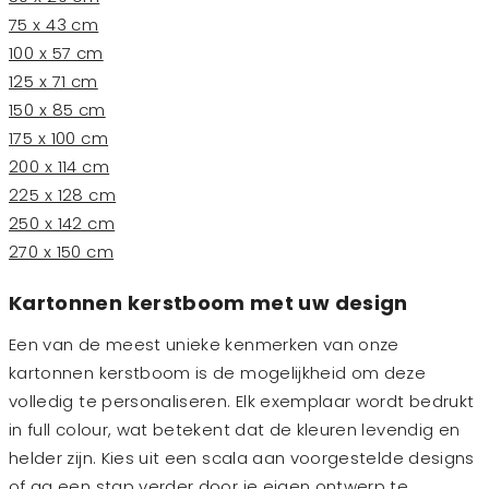
75 x 43 cm
100 x 57 cm
125 x 71 cm
150 x 85 cm
175 x 100 cm
200 x 114 cm
225 x 128 cm
250 x 142 cm
270 x 150 cm
Kartonnen kerstboom met uw design
Een van de meest unieke kenmerken van onze
kartonnen kerstboom is de mogelijkheid om deze
volledig te personaliseren. Elk exemplaar wordt bedrukt
in full colour, wat betekent dat de kleuren levendig en
helder zijn. Kies uit een scala aan voorgestelde designs
of ga een stap verder door je eigen ontwerp te