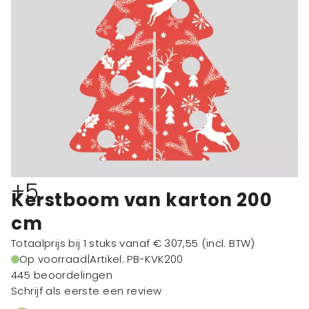
+5
Kerstboom van karton 200
cm
Totaalprijs bij 1 stuks vanaf
€ 307,55
(incl. BTW)
Op voorraad
|
Artikel: PB-KVK200
445 beoordelingen
Schrijf als eerste een review