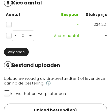
5
Kies aantal
Aantal
Bespaar
Stuksprijs
1
-
234,22
-
+
Ander aantal
-
volgende
6
Bestand uploaden
Upload eenvoudig uw drukbestand(en) of lever deze
aan na de bestelling.
Ik lever het ontwerp later aan
Upload bestand(en)