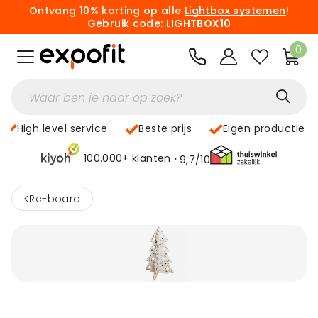
Ontvang 10% korting op alle
Lightbox systemen
!
Gebruik code:
LIGHTBOX10
0
High level service
Beste prijs
Eigen productie
100.000+ klanten
9,7/10
<
Re-board