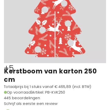
+5
Kerstboom van karton 250
cm
Totaalprijs bij 1 stuks vanaf
€ 465,89
(incl. BTW)
Op voorraad
|
Artikel: PB-KVK250
445 beoordelingen
Schrijf als eerste een review