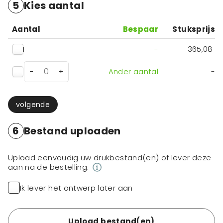
5
Kies aantal
Aantal
Bespaar
Stuksprijs
1
-
365,08
-
+
Ander aantal
-
volgende
6
Bestand uploaden
Upload eenvoudig uw drukbestand(en) of lever deze
aan na de bestelling.
Ik lever het ontwerp later aan
Upload bestand(en)