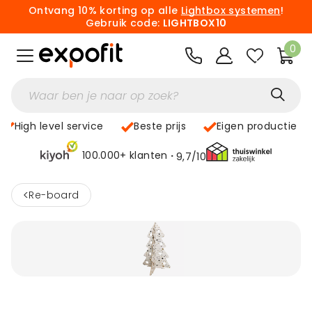
Ontvang 10% korting op alle
Lightbox systemen
!
Gebruik code:
LIGHTBOX10
0
High level service
Beste prijs
Eigen productie
100.000+ klanten
9,7/10
<
Re-board