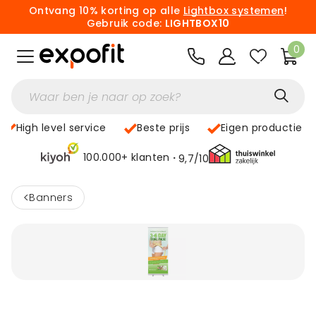
Ontvang 10% korting op alle
Lightbox systemen
!
Gebruik code:
LIGHTBOX10
0
High level service
Beste prijs
Eigen productie
100.000+ klanten
9,7/10
<
Banners