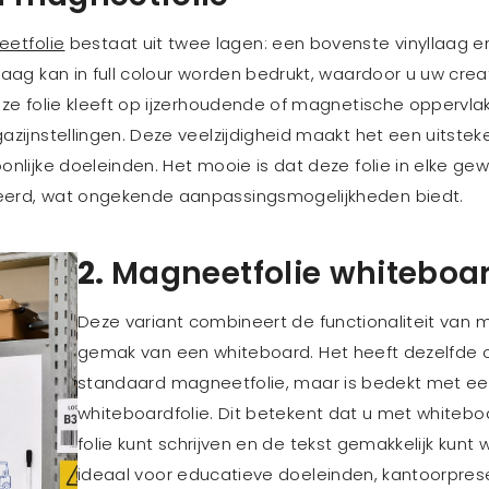
etfolie
bestaat uit twee lagen: een bovenste vinyllaag 
aag kan in full colour worden bedrukt, waardoor u uw cre
ze folie kleeft op ijzerhoudende of magnetische oppervla
zijnstellingen. Deze veelzijdigheid maakt het een uitste
nlijke doeleinden. Het mooie is dat deze folie in elke g
erd, wat ongekende aanpassingsmogelijkheden biedt.
2.
Magneetfolie whiteboa
Deze variant combineert de functionaliteit van 
gemak van een whiteboard. Het heeft dezelfde 
standaard magneetfolie, maar is bedekt met ee
whiteboardfolie. Dit betekent dat u met whiteb
folie kunt schrijven en de tekst gemakkelijk kunt w
ideaal voor educatieve doeleinden, kantoorpresen