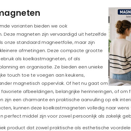
magneten
mde varianten bieden we ook
. Deze magneten zijn vervaardigd uit hetzelfde
als onze standaard magneetfolie, maar zijn
 kleinere afmetingen. Deze compacte grootte
ebruik als koelkastmagneten, of als
anning en organisatie. Ze bieden een unieke
jke touch toe te voegen aan keukens,
k ander magnetisch oppervlak. Of het nu gaat om
avoriete afbeeldingen, belangrijke herinneringen, of om fu
zijn een charmante en praktische aanvulling op elk interi
en, kunnen deze koelkastmagneten volledig naar wens wo
 perfect middel zijn voor zowel persoonlijk als zakelijk geb
iek product dat zowel praktische als esthetische voordele