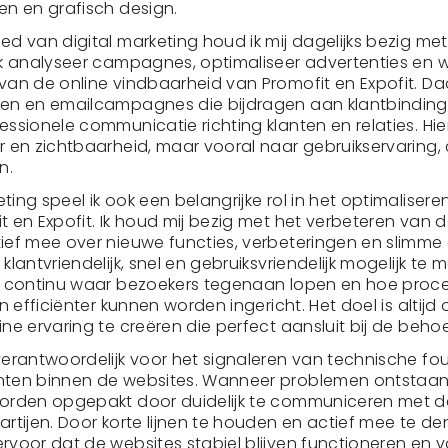
en en grafisch design.
ed van digital marketing houd ik mij dagelijks bezig met
Ik analyseer campagnes, optimaliseer advertenties en 
van de online vindbaarheid van Promofit en Expofit. Daa
en en emailcampagnes die bijdragen aan klantbinding, 
ssionele communicatie richting klanten en relaties. Hierbij
r en zichtbaarheid, maar vooral naar gebruikservaring,
n.
ting speel ik ook een belangrijke rol in het optimaliser
t en Expofit. Ik houd mij bezig met het verbeteren van 
ief mee over nieuwe functies, verbeteringen en slimme
klantvriendelijk, snel en gebruiksvriendelijk mogelijk te 
k continu waar bezoekers tegenaan lopen en hoe proc
en efficiënter kunnen worden ingericht. Het doel is alti
ine ervaring te creëren die perfect aansluit bij de beho
verantwoordelijk voor het signaleren van technische fo
ten binnen de websites. Wanneer problemen ontstaan, 
worden opgepakt door duidelijk te communiceren met d
artijen. Door korte lijnen te houden en actief mee te d
rvoor dat de websites stabiel blijven functioneren en