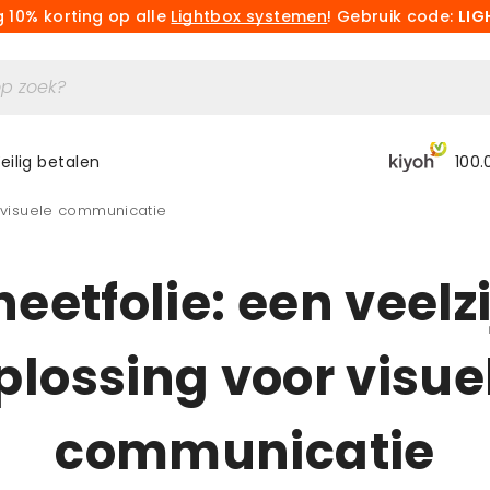
 10% korting op alle
Lightbox systemen
! Gebruik code:
LIG
eilig betalen
100.
r visuele communicatie
etfolie: een veelz
plossing voor visue
communicatie