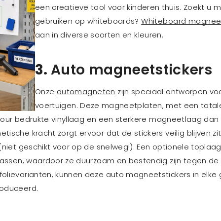
een creatieve tool voor kinderen thuis. Zoekt u
gebruiken op whiteboards?
Whiteboard magnee
aan in diverse soorten en kleuren.
3.
Auto magneetstickers
Onze
automagneten
zijn speciaal ontworpen vo
voertuigen. Deze magneetplaten, met een totale
olour bedrukte vinyllaag en een sterkere magneetlaag dan
sche kracht zorgt ervoor dat de stickers veilig blijven zi
niet geschikt voor op de snelweg!). Een optionele toplaa
rassen, waardoor ze duurzaam en bestendig zijn tegen de
lievarianten, kunnen deze auto magneetstickers in elke
oduceerd.