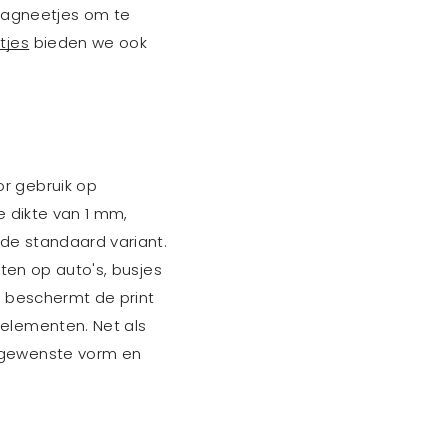
 magneetjes om te
tjes
bieden we ook
or gebruik op
 dikte van 1 mm,
 de standaard variant.
tten op auto's, busjes
g beschermt de print
 elementen. Net als
 gewenste vorm en