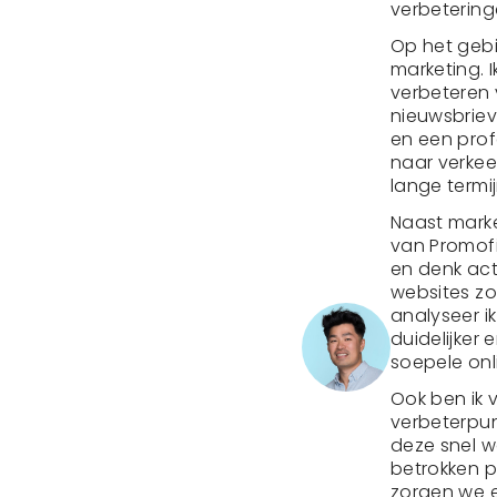
verbetering
Op het gebi
marketing. 
verbeteren 
nieuwsbriev
en een profe
naar verkee
lange termij
Naast marke
van Promofi
en denk act
websites zo 
analyseer i
duidelijker 
soepele onl
Ook ben ik 
verbeterpun
deze snel 
betrokken p
zorgen we e