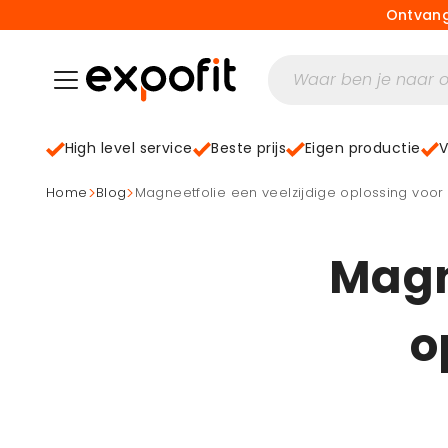
Ontvang
High level service
Beste prijs
Eigen productie
V
>
>
home
Blog
magneetfolie een veelzijdige oplossing voo
Magne
o