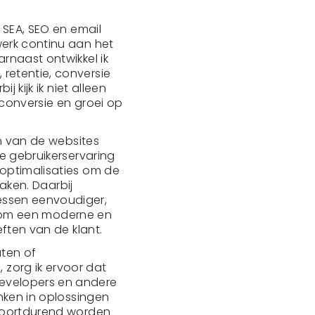
 SEA, SEO en email
werk continu aan het
rnaast ontwikkel ik
retentie, conversie
 kijk ik niet alleen
 conversie en groei op
en van de websites
de gebruikerservaring
 optimalisaties om de
maken. Daarbij
essen eenvoudiger,
jd om een moderne en
eften van de klant.
uten of
zorg ik ervoor dat
evelopers en andere
enken in oplossingen
 voortdurend worden