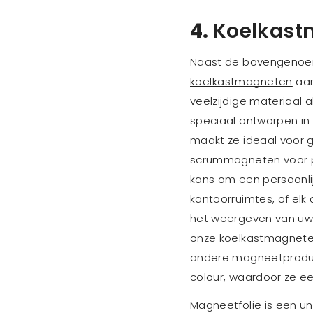
4.
Koelkast
Naast de bovengenoe
koelkastmagneten
aan
veelzijdige materiaal 
speciaal ontworpen in
maakt ze ideaal voor g
scrummagneten voor pl
kans om een persoonli
kantoorruimtes, of el
het weergeven van uw f
onze koelkastmagneten 
andere magneetproduct
colour, waardoor ze een
Magneetfolie is een un