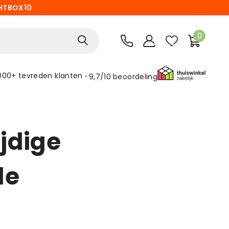
HTBOX10
0
000+ tevreden klanten
9,7/10
beoordeling
ijdige
le