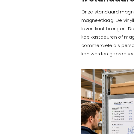
Onze standaard
magne
magneetlaag. De vinyll
leven kunt brengen. De
koelkastdeuren of maga
commerciële als persoo
kan worden geproduce