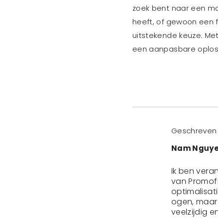
zoek bent naar een man
heeft, of gewoon een f
uitstekende keuze. Met
een aanpasbare oploss
Geschreven
Nam Nguy
Ik ben veran
van Promofi
optimalisat
ogen, maar 
veelzijdig 