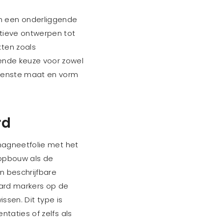
en een onderliggende
atieve ontwerpen tot
kten zoals
kende keuze voor zowel
ewenste maat en vorm
rd
magneetfolie met het
opbouw als de
n beschrijfbare
oard markers op de
issen. Dit type is
taties of zelfs als