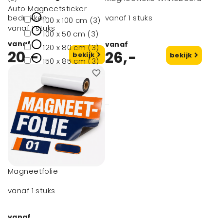
Auto Magneetsticker
bedrukken
vanaf 1 stuks
100 x 100 cm (3)
vanaf 1 stuks
100 x 50 cm (3)
vanaf
vanaf
120 x 80 cm (3)
20,-
26,-
bekijk
bekijk
150 x 85 cm (3)
200 x 100 cm (3)
toon meer
Magneetfolie
vanaf 1 stuks
vanaf