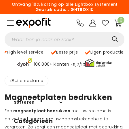
Ontvang 10% korting op alle
Lightbox systemen
!
Gebruik code:
LIGHTBOX10
0
High level service
Beste prijs
Eigen productie
100.000+ klanten
9,7/10
<
Buitenreclame
Magneetplaten bedrukken
Sorteren
Een
magneetplaat bedrukken
met uw reclame is
ontzettend handig om uw naamsbekendheid te
Categorieën
vergroten. Zo zorgt een magneetplaat met bedrukking